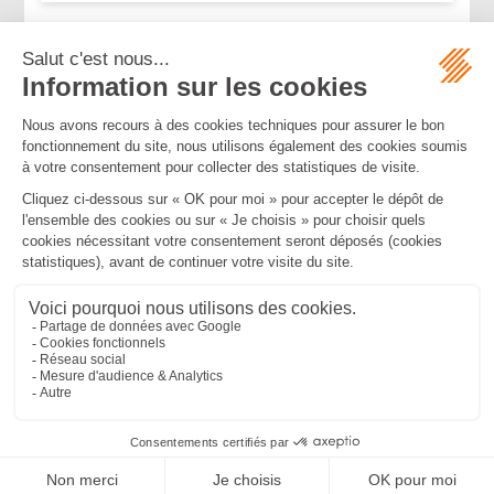
...
...
<<
<
157
158
159
160
161
162
163
>
>>
Mentions légales
Politique de confidentialité
Politique de cookies
Plan du site
MBA ET ASSOCIÉS
235 Rue Helene Boucher, 34170 CASTELNAU LE LEZ
Tél :
04 67 20 28 00
Bureau secondaire à Cannes
50 rue d’Antibes, 06400 CANNES
Tél :
04 83 15 71 51
SEPTEO DIGITAL & SERVICES © 2022