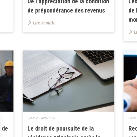
De l’appréciation de la condition
Les
de prépondérance des revenus
de 
mor
Lire la suite
L
Publié le :
04/01/2024
Publié 
 de
Le droit de poursuite de la
Rec