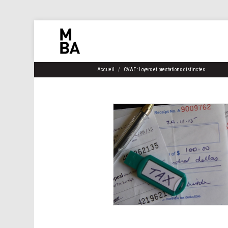
Accueil
CVAE : Loyers et prestations distinctes