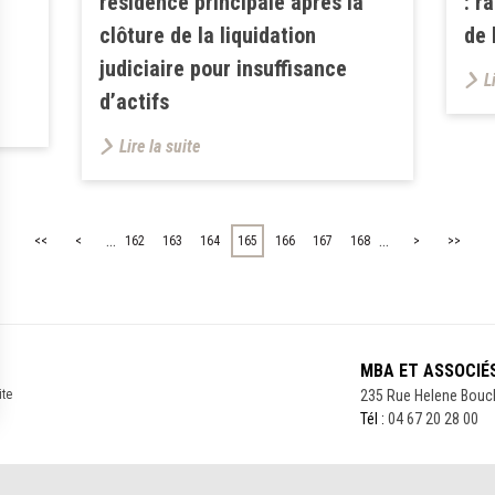
résidence principale après la
: r
clôture de la liquidation
de 
judiciaire pour insuffisance
L
d’actifs
Lire la suite
...
...
<<
<
162
163
164
165
166
167
168
>
>>
MBA ET ASSOCIÉ
ite
235 Rue Helene Bouc
Tél :
04 67 20 28 00