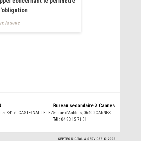
appel concernant le périmètre
l'obligation
ire la suite
S
Bureau secondaire à Cannes
her, 34170 CASTELNAU LE LEZ
50 rue d’Antibes, 06400 CANNES
Tél :
04 83 15 71 51
SEPTEO DIGITAL & SERVICES © 2022