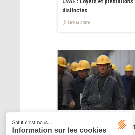
CVAE : Loyers et prestations
distinctes
Lire la suite
Publié le :
05/01/2024
Opérations de chargement et