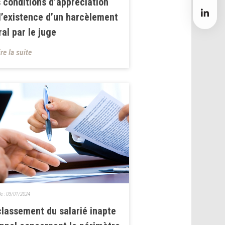
 conditions d’appréciation
l’existence d’un harcèlement
al par le juge
ire la suite
le :
03/01/2024
lassement du salarié inapte