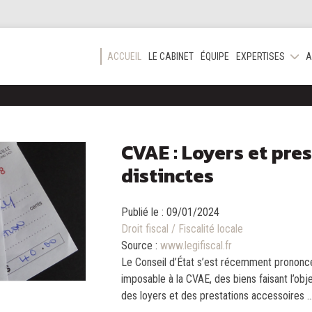
ACCUEIL
LE CABINET
ÉQUIPE
EXPERTISES
A
CVAE : Loyers et pre
distinctes
Publié le :
09/01/2024
Droit fiscal
/
Fiscalité locale
Source :
www.legifiscal.fr
Le Conseil d’État s’est récemment prononcé
imposable à la CVAE, des biens faisant l’obje
des loyers et des prestations accessoires ..