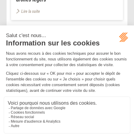
Lire la suite
...
...
<<
<
67
68
69
70
71
72
73
>
>>
Mentions légales
Politique de confidentialité
Politique de cookies
Plan du site
MBA ET ASSOCIÉS
235 Rue Helene Boucher, 34170 CASTELNAU LE LEZ
Tél :
04 67 20 28 00
Bureau secondaire à Cannes
50 rue d’Antibes, 06400 CANNES
Tél :
04 83 15 71 51