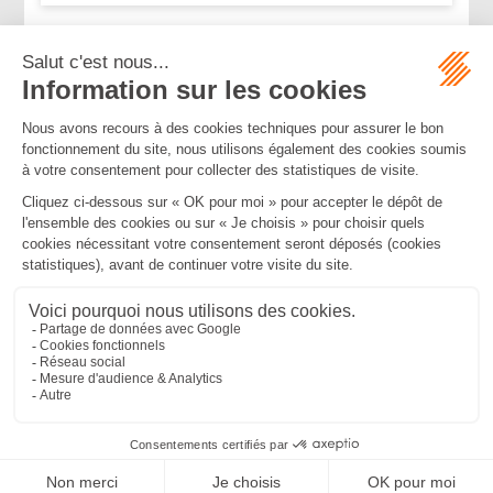
...
...
<<
<
223
224
225
226
227
228
229
>
>>
Mentions légales
Politique de confidentialité
Politique de cookies
Plan du site
MBA ET ASSOCIÉS
235 Rue Helene Boucher, 34170 CASTELNAU LE LEZ
Tél :
04 67 20 28 00
Bureau secondaire à Cannes
50 rue d’Antibes, 06400 CANNES
Tél :
04 83 15 71 51
SEPTEO DIGITAL & SERVICES © 2022