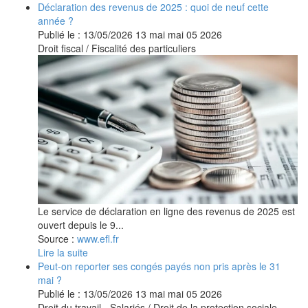
Déclaration des revenus de 2025 : quoi de neuf cette
année ?
Publié le :
13/05/2026
13
mai
mai
05
2026
Droit fiscal
/
Fiscalité des particuliers
Le service de déclaration en ligne des revenus de 2025 est
ouvert depuis le 9...
Source :
www.efl.fr
Lire la suite
Peut-on reporter ses congés payés non pris après le 31
mai ?
Publié le :
13/05/2026
13
mai
mai
05
2026
Droit du travail - Salariés
/
Droit de la protection sociale