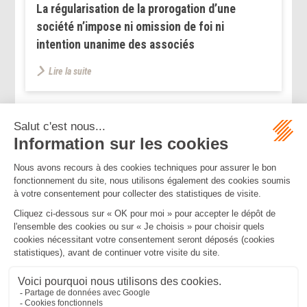
La régularisation de la prorogation d’une
société n’impose ni omission de foi ni
intention unanime des associés
Lire la suite
...
...
<<
<
183
184
185
186
187
188
189
>
>>
Mentions légales
Politique de confidentialité
Politique de cookies
Plan du site
MBA ET ASSOCIÉS
235 Rue Helene Boucher, 34170 CASTELNAU LE LEZ
Tél :
04 67 20 28 00