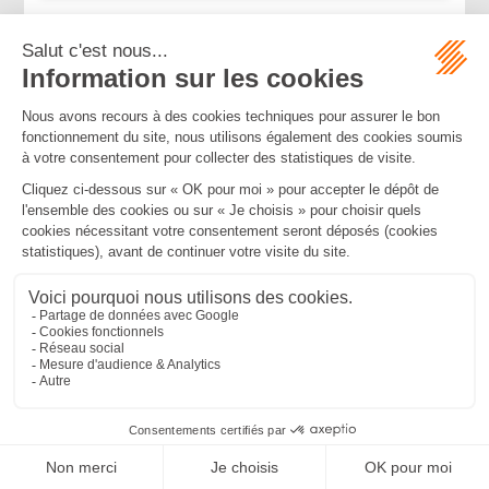
...
...
<<
<
38
39
40
41
42
43
44
>
>>
Mentions légales
Politique de confidentialité
Politique de cookies
Plan du site
MBA ET ASSOCIÉS
235 Rue Helene Boucher, 34170 CASTELNAU LE LEZ
Tél :
04 67 20 28 00
Bureau secondaire à Cannes
50 rue d’Antibes, 06400 CANNES
Tél :
04 83 15 71 51
SEPTEO DIGITAL & SERVICES © 2022