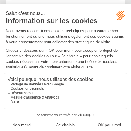
...
...
<<
<
9
10
11
12
13
14
15
>
>>
Mentions légales
Politique de confidentialité
Politique de cookies
Plan du site
MBA ET ASSOCIÉS
235 Rue Helene Boucher, 34170 CASTELNAU LE LEZ
Tél :
04 67 20 28 00
Bureau secondaire à Cannes
50 rue d’Antibes, 06400 CANNES
Tél :
04 83 15 71 51
SEPTEO DIGITAL & SERVICES © 2022