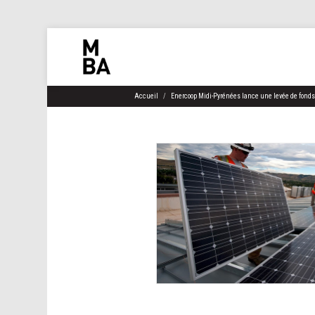
Accueil
Enercoop Midi-Pyrénées lance une levée de fonds