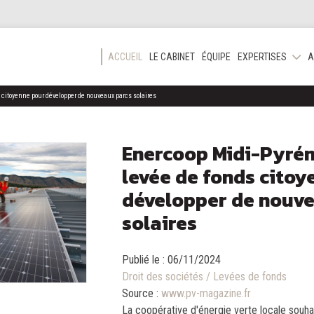
ACCUEIL
LE CABINET
ÉQUIPE
EXPERTISES
A
 citoyenne pour développer de nouveaux parcs solaires
Enercoop Midi-Pyrén
levée de fonds citoy
développer de nouv
solaires
Publié le :
06/11/2024
Droit des sociétés
/
Levées de fonds
Source :
www.pv-magazine.fr
La coopérative d'énergie verte locale souh