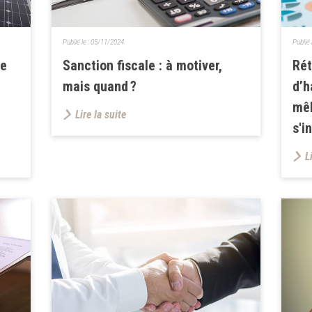
Publié le :
05/11/2024
Publié 
ce
Sanction fiscale : à motiver,
Rét
mais quand ?
d’h
mêl
Lire la suite
s'i
L