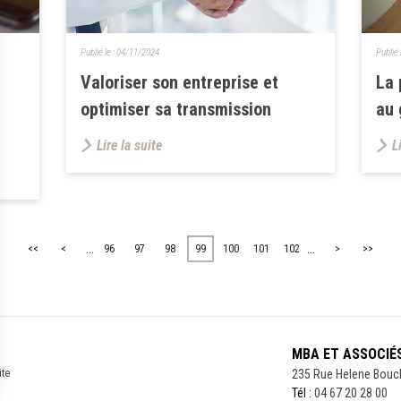
Publié le :
04/11/2024
Publié 
Valoriser son entreprise et
La 
optimiser sa transmission
au 
Lire la suite
L
...
...
<<
<
96
97
98
99
100
101
102
>
>>
MBA ET ASSOCIÉ
ite
235 Rue Helene Bouc
Tél :
04 67 20 28 00