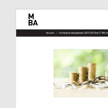
Accueil
L'entreprise aérospatiale LATITUDE lève 27 M€ en