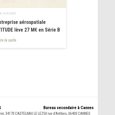
le :
31/01/2024
ntreprise aérospatiale
ITUDE lève 27 M€ en Série B
ire la suite
S
Bureau secondaire à Cannes
her, 34170 CASTELNAU LE LEZ
50 rue d’Antibes, 06400 CANNES