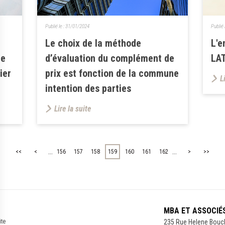
Publié le :
31/01/2024
Publié 
Le choix de la méthode
L'e
ce
d’évaluation du complément de
LAT
ier
prix est fonction de la commune
L
intention des parties
Lire la suite
...
...
<<
<
156
157
158
159
160
161
162
>
>>
MBA ET ASSOCIÉ
ite
235 Rue Helene Bouc