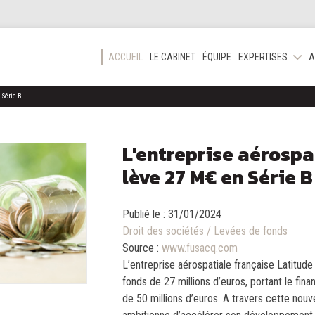
ACCUEIL
LE CABINET
ÉQUIPE
EXPERTISES
A
 Série B
L'entreprise aérosp
lève 27 M€ en Série B
Publié le :
31/01/2024
Droit des sociétés
/
Levées de fonds
Source :
www.fusacq.com
L’entreprise aérospatiale française Latitud
fonds de 27 millions d’euros, portant le fina
de 50 millions d’euros. A travers cette nouve