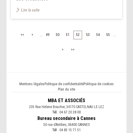
Lire la suite
...
...
<<
<
49
50
51
52
53
54
55
>
>>
Mentions légales
Politique de confidentialité
Politique de cookies
Plan du site
MBA ET ASSOCIÉS
235 Rue Helene Boucher, 34170 CASTELNAU LE LEZ
Tél :
04 67 20 28 00
Bureau secondaire à Cannes
50 rue d’Antibes, 06400 CANNES
Tél :
04 83 15 71 51