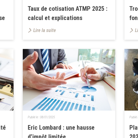
Taux de cotisation ATMP 2025 :
Tro
se
calcul et explications
fon
Lire la suite
L
Publié le :
08/01/2025
Publié 
ité
Eric Lombard : une hausse
Pla
d’impôt limitée
202