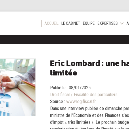
ACCUEIL
LE CABINET
ÉQUIPE
EXPERTISES
A
Eric Lombard : une h
limitée
Publié le :
08/01/2025
Droit fiscal
/
Fiscalité des particuliers
Source :
www.legifiscal.fr
Dans une interview publiée ce dimanche par
ministre de l’Économie et des Finances s’e
d’impôt « très limitées ». Le prochain budg