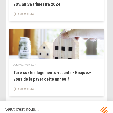
20% au 3e trimestre 2024
Lire la suite
Publié le :
31/10/2024
Taxe sur les logements vacants - Risquez-
vous de la payer cette année ?
Lire la suite
...
...
<<
<
96
97
98
99
100
101
102