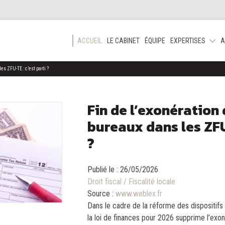
ACCUEIL
LE CABINET
ÉQUIPE
EXPERTISES
A
es ZFU-TE : c’est parti ?
Fin de l’exonération 
bureaux dans les ZFU-
?
Publié le :
26/05/2026
Droit fiscal
/
Fiscalité locale
Source :
www.weblex.fr
Dans le cadre de la réforme des dispositifs fi
la loi de finances pour 2026 supprime l’exon