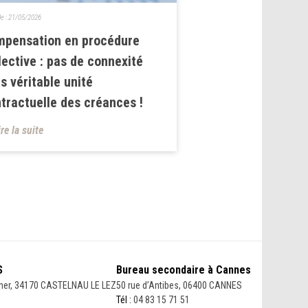
le :
21/05/2026
mpensation en procédure
lective : pas de connexité
s véritable unité
tractuelle des créances !
ire la suite
S
Bureau secondaire à Cannes
her, 34170 CASTELNAU LE LEZ
50 rue d’Antibes, 06400 CANNES
Tél :
04 83 15 71 51