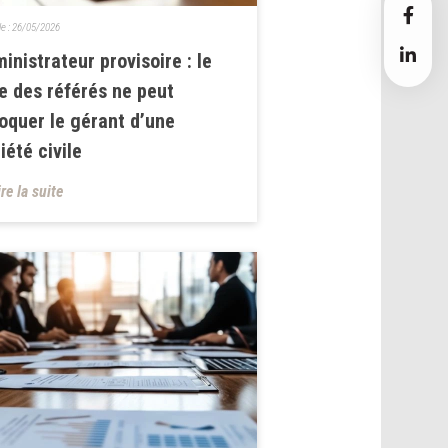
le :
26/05/2026
inistrateur provisoire : le
e des référés ne peut
oquer le gérant d’une
iété civile
ire la suite