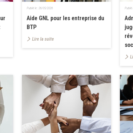
Publié le :
26/05/2026
Publié 
sur
Aide GNL pour les entreprise du
Adm
:
BTP
jug
rév
Lire la suite
soc
L