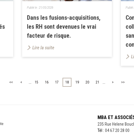
Publié le :
21/05/2026
Publié 
Dans les fusions-acquisitions,
Co
és
les RH sont devenues le vrai
col
facteur de risque.
san
con
Lire la suite
L
...
...
<<
<
15
16
17
18
19
20
21
>
>>
MBA ET ASSOCIÉ
ite
235 Rue Helene Bouc
Tél :
04 67 20 28 00