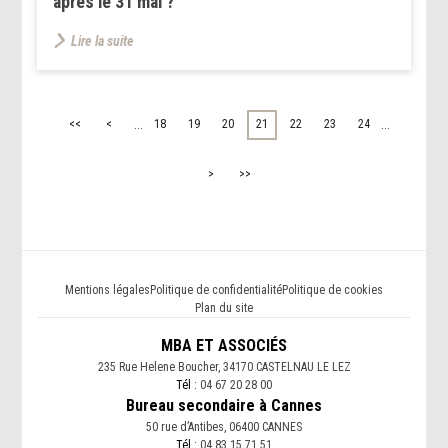
après le 31 mai ?
Lire la suite
...
...
<<
<
18
19
20
21
22
23
24
>
>>
Mentions légales
Politique de confidentialité
Politique de cookies
Plan du site
MBA ET ASSOCIÉS
235 Rue Helene Boucher, 34170 CASTELNAU LE LEZ
Tél :
04 67 20 28 00
Bureau secondaire à Cannes
50 rue d’Antibes, 06400 CANNES
Tél :
04 83 15 71 51