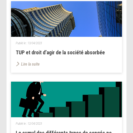
Publié le :
13/04/2023
TUP et droit d’agir de la société absorbée
Lire la suite
Publié le :
12/04/2023
Le cumul des différents types de congés ne