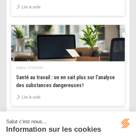
Lire la suite
Publié le :
27/03/2025
Santé au travail : on en sait plus sur l’analyse
des substances dangereuses !
Lire la suite
...
...
<<
<
62
63
64
65
66
67
68