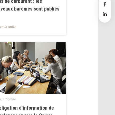
is de carburant : les
veaux barèmes sont publiés
ire la suite
le :
11/03/2024
bligation d’information de