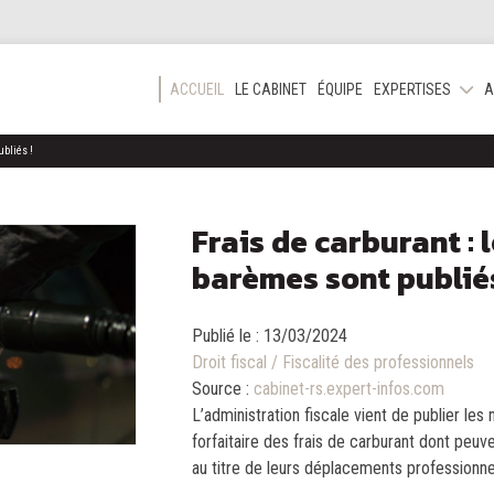
ACCUEIL
LE CABINET
ÉQUIPE
EXPERTISES
A
ubliés !
Frais de carburant :
barèmes sont publiés
Publié le :
13/03/2024
Droit fiscal
/
Fiscalité des professionnels
Source :
cabinet-rs.expert-infos.com
L’administration fiscale vient de publier le
forfaitaire des frais de carburant dont peuv
au titre de leurs déplacements professionnel