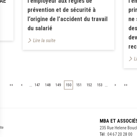
VAE
l’employeur aux règles de
l’e
prévention et de sécurité à
pri
l’origine de l’accident du travail
ne 
du salarié
des
dev
Lire la suite
rec
L
...
...
<<
<
147
148
149
150
151
152
153
>
>>
MBA ET ASSOCIÉ
ite
235 Rue Helene Bouc
Tél :
04 67 20 28 00