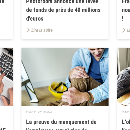
de
Photoroom annonce une levée
Fra
de fonds de près de 40 millions
nou
d'euros
!
Lire la suite
L
Publié le :
12/03/2024
Publié 
La preuve du manquement de
L’o