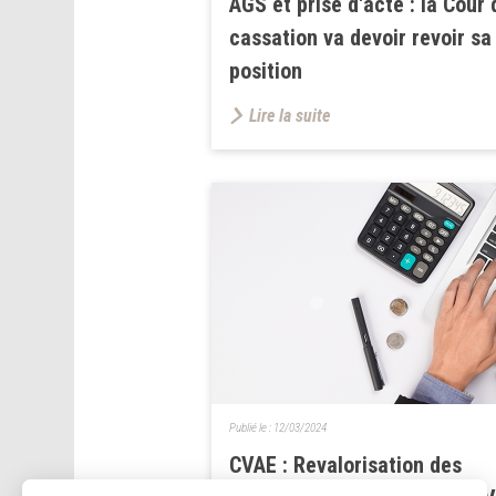
AGS et prise d'acte : la Cour 
cassation va devoir revoir sa
position
Lire la suite
Publié le :
12/03/2024
CVAE : Revalorisation des