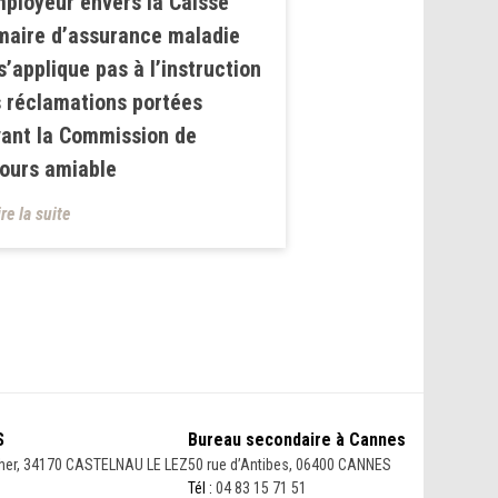
mployeur envers la Caisse
maire d’assurance maladie
s’applique pas à l’instruction
 réclamations portées
ant la Commission de
ours amiable
ire la suite
S
Bureau secondaire à Cannes
her, 34170 CASTELNAU LE LEZ
50 rue d’Antibes, 06400 CANNES
Tél :
04 83 15 71 51