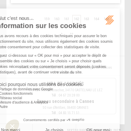
...
...
<<
<
159
160
161
162
163
164
165
>
>>
Mentions légales
Politique de confidentialité
Politique de cookies
Plan du site
MBA ET ASSOCIÉS
235 Rue Helene Boucher, 34170 CASTELNAU LE LEZ
Tél :
04 67 20 28 00
Bureau secondaire à Cannes
50 rue d’Antibes, 06400 CANNES
Tél :
04 83 15 71 51
SEPTEO DIGITAL & SERVICES © 2022