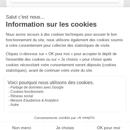
...
...
<<
<
36
37
38
39
40
41
42
>
>>
Mentions légales
Politique de confidentialité
Politique de cookies
Plan du site
MBA ET ASSOCIÉS
235 Rue Helene Boucher, 34170 CASTELNAU LE LEZ
Tél :
04 67 20 28 00
Bureau secondaire à Cannes
50 rue d’Antibes, 06400 CANNES
Tél :
04 83 15 71 51
SEPTEO DIGITAL & SERVICES © 2022