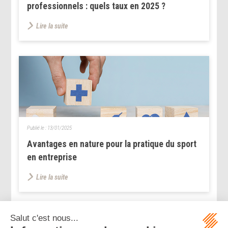
professionnels : quels taux en 2025 ?
Lire la suite
Publié le :
13/01/2025
Avantages en nature pour la pratique du sport
en entreprise
Lire la suite
...
...
<<
<
81
82
83
84
85
86
87