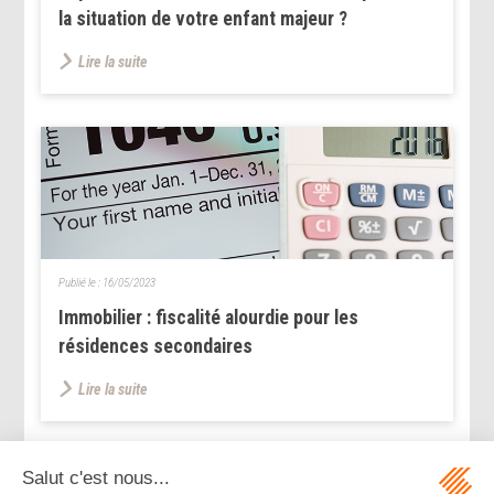
la situation de votre enfant majeur ?
Lire la suite
Publié le :
16/05/2023
Immobilier : fiscalité alourdie pour les
résidences secondaires
Lire la suite
...
...
<<
<
210
211
212
213
214
215
216