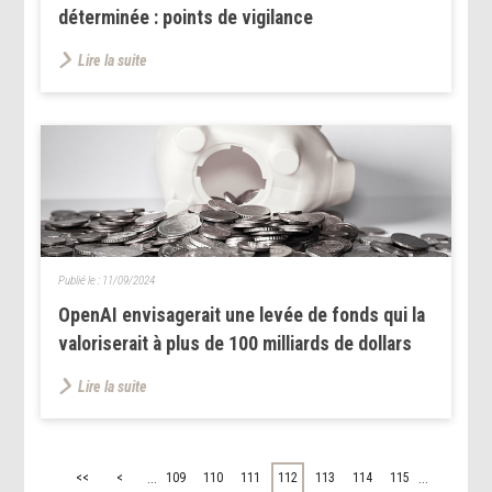
déterminée : points de vigilance
Lire la suite
Publié le :
11/09/2024
OpenAI envisagerait une levée de fonds qui la
valoriserait à plus de 100 milliards de dollars
Lire la suite
...
...
<<
<
109
110
111
112
113
114
115