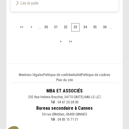
Lire la suite
...
...
<<
<
30
31
32
33
34
35
36
>
>>
Mentions légales
Politique de confidentialité
Politique de cookies
Plan du site
MBA ET ASSOCIÉS
235 Rue Helene Boucher, 34170 CASTELNAU LE LEZ
Tél :
04 67 20 28 00
Bureau secondaire à Cannes
50 rue d’Antibes, 06400 CANNES
Tél :
04 83 15 71 51