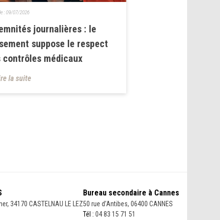
le :
09/07/2026
emnités journalières : le
sement suppose le respect
 contrôles médicaux
ire la suite
S
Bureau secondaire à Cannes
her, 34170 CASTELNAU LE LEZ
50 rue d’Antibes, 06400 CANNES
Tél :
04 83 15 71 51