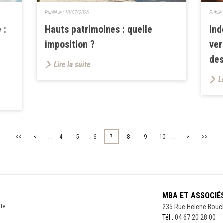
Publié le :
10/07/2026
Publié 
 :
Hauts patrimoines : quelle
Ind
imposition ?
ver
des
Lire la suite
L
...
...
<<
<
4
5
6
7
8
9
10
>
>>
MBA ET ASSOCIÉ
ite
235 Rue Helene Bouc
Tél :
04 67 20 28 00