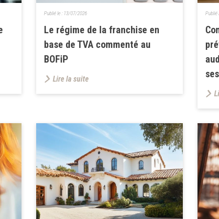
Publié le :
13/07/2026
Publié 
e
Le régime de la franchise en
Com
base de TVA commenté au
pré
BOFiP
aud
ses
Lire la suite
L