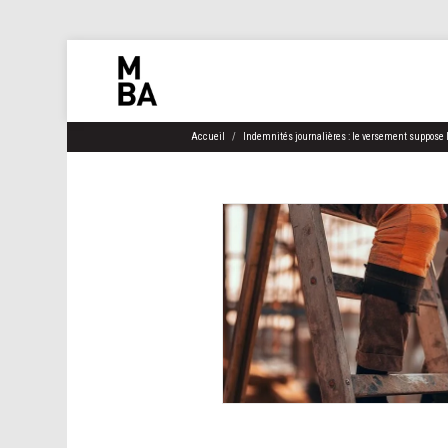
Accueil
Indemnités journalières : le versement suppose 