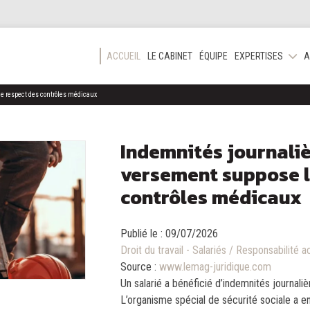
ACCUEIL
LE CABINET
ÉQUIPE
EXPERTISES
A
le respect des contrôles médicaux
Indemnités journalièr
versement suppose l
contrôles médicaux
Publié le :
09/07/2026
Droit du travail - Salariés
/
Responsabilité ac
Source :
www.lemag-juridique.com
Un salarié a bénéficié d’indemnités journalièr
L’organisme spécial de sécurité sociale a 