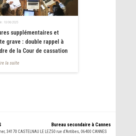
le :
10/06/2025
res supplémentaires et
te grave : double rappel à
rdre de la Cour de cassation
ire la suite
S
Bureau secondaire à Cannes
her, 34170 CASTELNAU LE LEZ
50 rue d’Antibes, 06400 CANNES