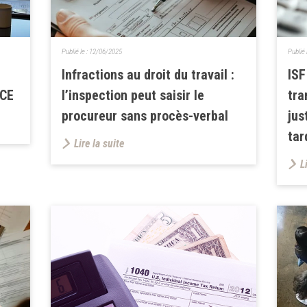
Publié le :
12/06/2025
Publié 
Infractions au droit du travail :
ISF
RCE
l’inspection peut saisir le
tra
procureur sans procès-verbal
jus
tar
Lire la suite
L