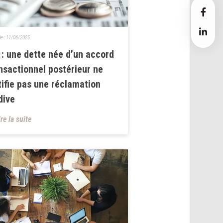
le :
11/06/2025
 : une dette née d’un accord
nsactionnel postérieur ne
tifie pas une réclamation
dive
ire la suite