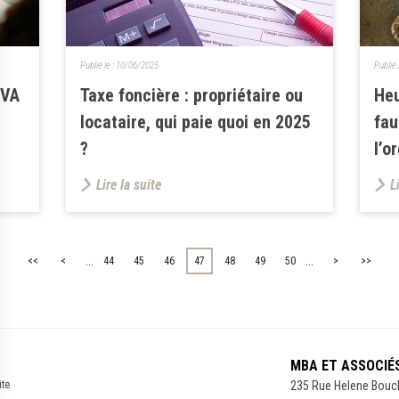
Publié le :
10/06/2025
Publié 
TVA
Taxe foncière : propriétaire ou
Heu
locataire, qui paie quoi en 2025
fau
?
l’o
Lire la suite
L
...
...
<<
<
44
45
46
47
48
49
50
>
>>
MBA ET ASSOCIÉ
ite
235 Rue Helene Bouc