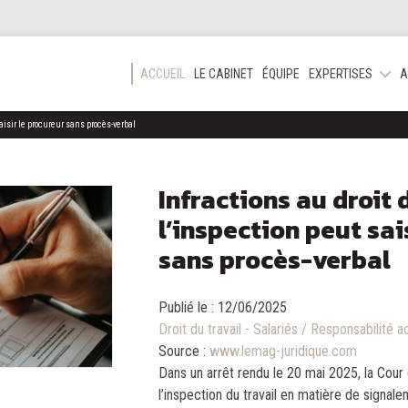
ACCUEIL
LE CABINET
ÉQUIPE
EXPERTISES
A
saisir le procureur sans procès-verbal
Infractions au droit d
l’inspection peut sai
sans procès-verbal
Publié le :
12/06/2025
Droit du travail - Salariés
/
Responsabilité ac
Source :
www.lemag-juridique.com
Dans un arrêt rendu le 20 mai 2025, la Cour 
l’inspection du travail en matière de signale