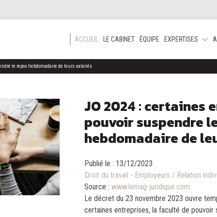
ACCUEIL
LE CABINET
ÉQUIPE
EXPERTISES
A
pendre le repos hebdomadaire de leurs salariés
JO 2024 : certaines 
pouvoir suspendre l
hebdomadaire de leu
Publié le :
13/12/2023
Droit du travail - Employeurs
/
Relation indiv
Source :
www.lemag-juridique.com
Le décret du 23 novembre 2023 ouvre tempo
certaines entreprises, la faculté de pouvoi