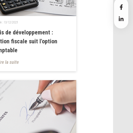
le :
13/12/2023
is de développement :
ption fiscale suit l'option
mptable
ire la suite