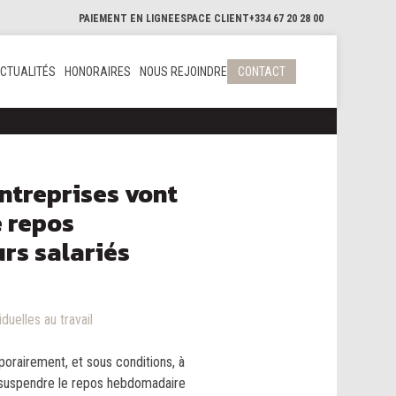
PAIEMENT EN LIGNE
ESPACE CLIENT
+334 67 20 28 00
CTUALITÉS
HONORAIRES
NOUS REJOINDRE
CONTACT
entreprises vont
e repos
rs salariés
iduelles au travail
rairement, et sous conditions, à
r suspendre le repos hebdomadaire