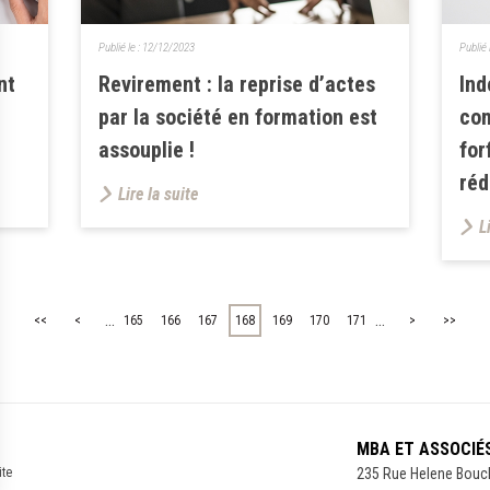
Publié le :
12/12/2023
Publié 
nt
Revirement : la reprise d’actes
Ind
par la société en formation est
com
assouplie !
for
réd
Lire la suite
L
...
...
<<
<
165
166
167
168
169
170
171
>
>>
MBA ET ASSOCIÉ
ite
235 Rue Helene Bouc