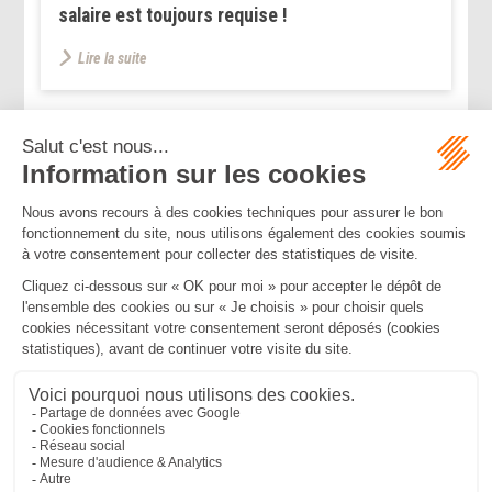
salaire est toujours requise !
Lire la suite
...
...
<<
<
25
26
27
28
29
30
31
>
>>
Mentions légales
Politique de confidentialité
Politique de cookies
Plan du site
MBA ET ASSOCIÉS
235 Rue Helene Boucher, 34170 CASTELNAU LE LEZ
Tél :
04 67 20 28 00
Bureau secondaire à Cannes
50 rue d’Antibes, 06400 CANNES