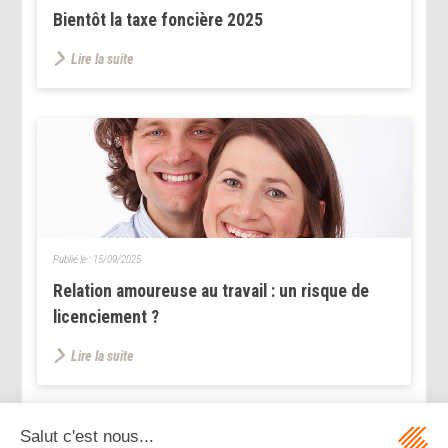
Bientôt la taxe foncière 2025
Lire la suite
Publié le :
15/09/2025
Relation amoureuse au travail : un risque de
licenciement ?
Lire la suite
...
...
<<
<
22
23
24
25
26
27
28