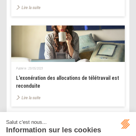
Lire la suite
Publié le :
23/05/2023
L'exonération des allocations de télétravail est
reconduite
Lire la suite
...
...
<<
<
208
209
210
211
212
213
214