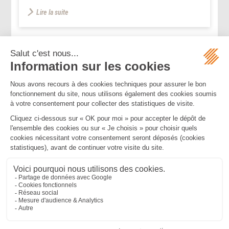
Lire la suite
...
...
<<
<
183
184
185
186
187
188
189
>
>>
Mentions légales
Politique de confidentialité
Politique de cookies
Plan du site
MBA ET ASSOCIÉS
235 Rue Helene Boucher, 34170 CASTELNAU LE LEZ
Tél :
04 67 20 28 00
Bureau secondaire à Cannes
50 rue d’Antibes, 06400 CANNES
Tél :
04 83 15 71 51