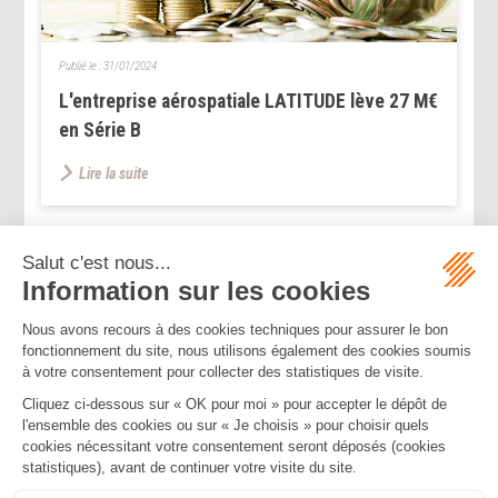
Publié le :
31/01/2024
L'entreprise aérospatiale LATITUDE lève 27 M€
en Série B
Lire la suite
...
...
<<
<
156
157
158
159
160
161
162
>
>>
Mentions légales
Politique de confidentialité
Politique de cookies
Plan du site