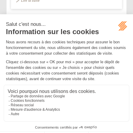
Lire la suite
...
...
<<
<
181
182
183
184
185
186
187
>
>>
Mentions légales
Politique de confidentialité
Politique de cookies
Plan du site
MBA ET ASSOCIÉS
235 Rue Helene Boucher, 34170 CASTELNAU LE LEZ
Tél :
04 67 20 28 00
Bureau secondaire à Cannes
50 rue d’Antibes, 06400 CANNES
Tél :
04 83 15 71 51