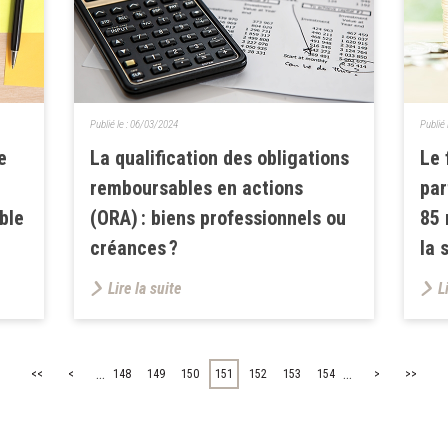
Publié le :
06/03/2024
Publié 
e
La qualification des obligations
Le 
remboursables en actions
par
ble
(ORA) : biens professionnels ou
85 
créances ?
la 
Lire la suite
L
...
...
<<
<
148
149
150
151
152
153
154
>
>>