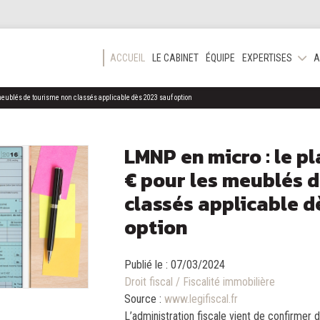
ACCUEIL
LE CABINET
ÉQUIPE
EXPERTISES
A
meublés de tourisme non classés applicable dès 2023 sauf option
LMNP en micro : le p
€ pour les meublés 
classés applicable d
option
Publié le :
07/03/2024
Droit fiscal
/
Fiscalité immobilière
Source :
www.legifiscal.fr
L’administration fiscale vient de confirmer 