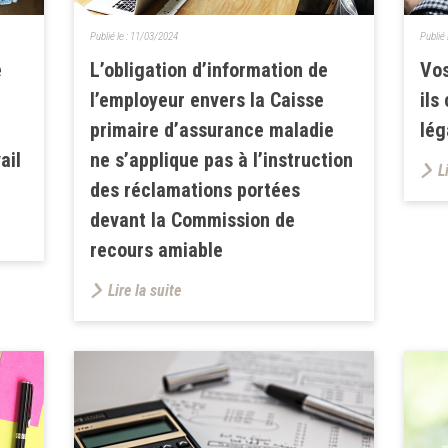
Publié le :
11/03/2024
Publié 
e
L’obligation d’information de
Vos
l’employeur envers la Caisse
ils
primaire d’assurance maladie
lég
ail
ne s’applique pas à l’instruction
L
des réclamations portées
devant la Commission de
recours amiable
Lire la suite