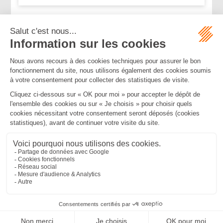
...
...
<<
<
16
17
18
19
20
21
22
>
>>
Mentions légales
Politique de confidentialité
Politique de cookies
Plan du site
MBA ET ASSOCIÉS
235 Rue Helene Boucher, 34170 CASTELNAU LE LEZ
Tél :
04 67 20 28 00
Bureau secondaire à Cannes
50 rue d’Antibes, 06400 CANNES
Tél :
04 83 15 71 51
SEPTEO DIGITAL & SERVICES © 2022