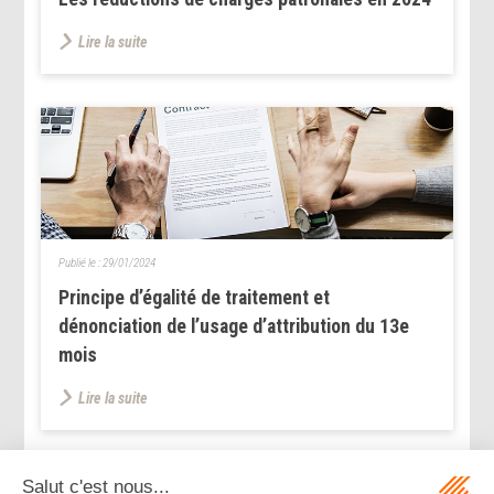
Lire la suite
Publié le :
29/01/2024
Principe d’égalité de traitement et
dénonciation de l’usage d’attribution du 13e
mois
Lire la suite
...
...
<<
<
157
158
159
160
161
162
163