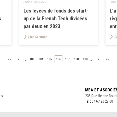
Publié le :
20/09/2023
Publié 
Les levées de fonds des start-
L’a
s
up de la French Tech divisées
règ
par deux en 2023
enr
Lire la suite
L
...
...
<<
<
183
184
185
186
187
188
189
>
>>
MBA ET ASSOCIÉ
ite
235 Rue Helene Bouc
Tél :
04 67 20 28 00