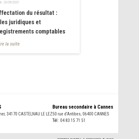
le :
20/09/2023
ffectation du résultat :
les juridiques et
egistrements comptables
ire la suite
S
Bureau secondaire à Cannes
her, 34170 CASTELNAU LE LEZ
50 rue d’Antibes, 06400 CANNES
Tél :
04 83 15 71 51