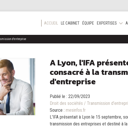
ACCUEIL
LE CABINET
ÉQUIPE
EXPERTISES
A
nsmission d'entreprise
A Lyon, l'IFA présent
consacré à la transm
d'entreprise
Publié le :
22/09/2023
Droit des sociétés
/
Transmission d’entrepr
Source :
mesinfos.fr
L'IFA présentait à Lyon le 15 septembre, s
transmission des entreprises et destiné à l