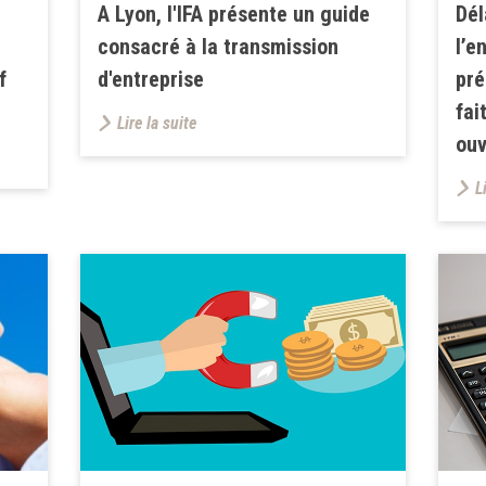
A Lyon, l'IFA présente un guide
Dél
consacré à la transmission
l’e
f
d'entreprise
pré
fai
Lire la suite
ouv
L