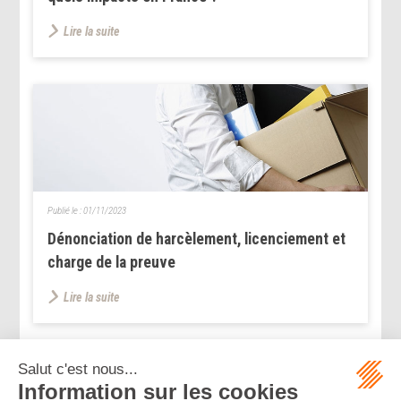
Lire la suite
Publié le :
01/11/2023
Dénonciation de harcèlement, licenciement et
charge de la preuve
Lire la suite
...
...
<<
<
174
175
176
177
178
179
180