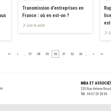
Transmission d’entreprises en
Rup
aux
France : où en est-on ?
lic
est
Lire la suite
L
...
...
<<
<
27
28
29
30
31
32
33
>
>>
MBA ET ASSOCIÉ
ite
235 Rue Helene Bouc
Tél :
04 67 20 28 00