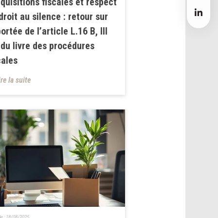
quisitions fiscales et respect
droit au silence : retour sur
portée de l’article L.16 B, III
 du livre des procédures
cales
ire la suite
le :
18/08/2025