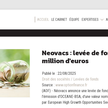
ACCUEIL
LE CABINET
ÉQUIPE
EXPERTISES
A
Neovacs : levée de f
million d'euros
Publié le :
22/08/2025
Droit des sociétés
/
Levées de fonds
Source :
www.optionfinance.fr
(AOF) - Néovacs annonce une levée de fonds
l'émission d'OCEANE-BSA, d'une valeur nomi
par European High Growth Opportunities Secu