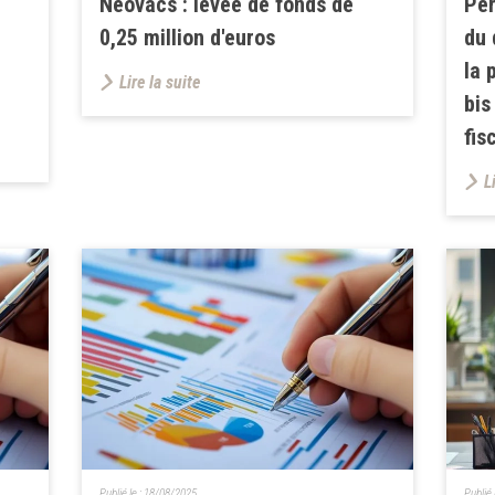
Neovacs : levée de fonds de
Per
0,25 million d'euros
du 
la 
Lire la suite
bis
fis
L
Publié le :
18/08/2025
Publié 