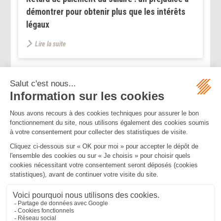
démontrer pour obtenir plus que les intérêts
légaux
Lire la suite
...
...
<<
<
48
49
50
51
52
53
54
>
>>
Mentions légales
Politique de confidentialité
Politique de cookies
Plan du site
MBA ET ASSOCIÉS
235 Rue Helene Boucher, 34170 CASTELNAU LE LEZ
Tél :
04 67 20 28 00