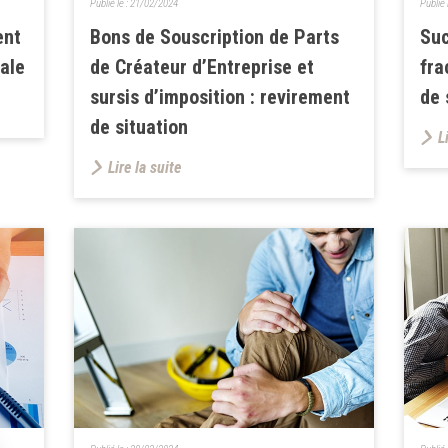
Publié le :
21/02/2024
Publié 
ent
Bons de Souscription de Parts
Suc
ale
de Créateur d’Entreprise et
fra
sursis d’imposition : revirement
de 
de situation
L
Lire la suite