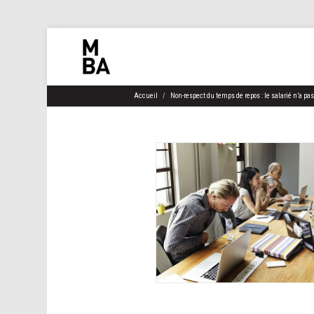
Accueil
Non-respect du temps de repos : le salarié n’a pa