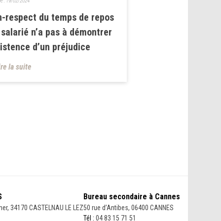
le :
19/02/2024
-respect du temps de repos
e salarié n’a pas à démontrer
xistence d’un préjudice
ire la suite
S
Bureau secondaire à Cannes
her, 34170 CASTELNAU LE LEZ
50 rue d’Antibes, 06400 CANNES
Tél :
04 83 15 71 51