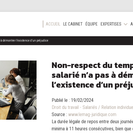
ACCUEIL
LE CABINET
ÉQUIPE
EXPERTISES
A
s à démontrer l’existence d’un préjudice
Non-respect du temps
salarié n’a pas à dé
l’existence d’un préj
Publié le :
19/02/2024
Droit du travail - Salariés
/
Relation individue
Source :
www.lemag-juridique.com
La durée légale de repos entre deux journées
minima à 11 heures consécutives, bien qu