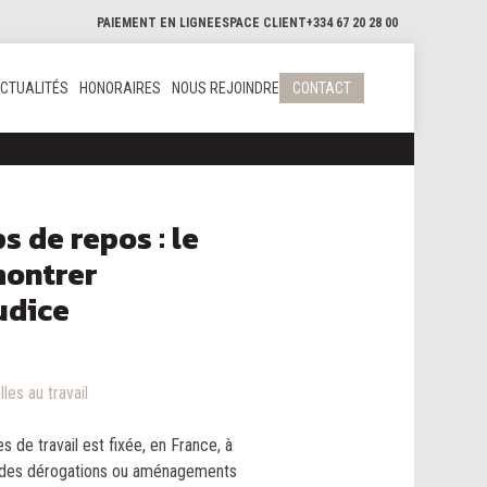
PAIEMENT EN LIGNE
ESPACE CLIENT
+334 67 20 28 00
CTUALITÉS
HONORAIRES
NOUS REJOINDRE
CONTACT
 de repos : le
montrer
udice
lles au travail
 de travail est fixée, en France, à
e des dérogations ou aménagements