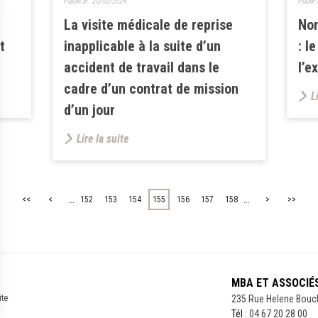
Publié le :
20/02/2024
Publié 
La visite médicale de reprise
Non
t
inapplicable à la suite d’un
: l
accident de travail dans le
l’e
cadre d’un contrat de mission
L
d’un jour
Lire la suite
...
...
<<
<
152
153
154
155
156
157
158
>
>>
MBA ET ASSOCIÉ
ite
235 Rue Helene Bouc
Tél :
04 67 20 28 00