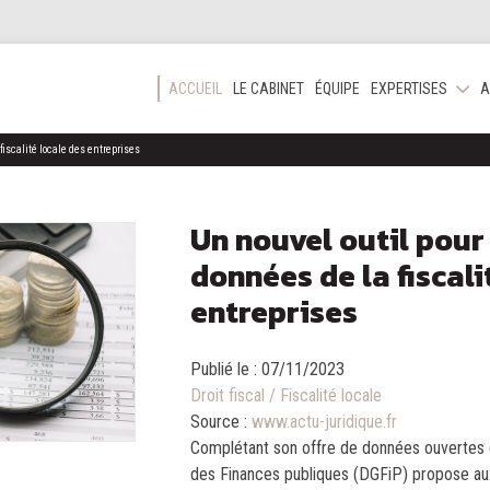
ACCUEIL
LE CABINET
ÉQUIPE
EXPERTISES
A
fiscalité locale des entreprises
Un nouvel outil pour 
données de la fiscali
entreprises
Publié le :
07/11/2023
Droit fiscal
/
Fiscalité locale
Source :
www.actu-juridique.fr
Complétant son offre de données ouvertes (
des Finances publiques (DGFiP) propose aux