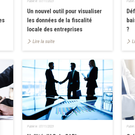
Publié le :
07/11/2023
Publié 
Un nouvel outil pour visualiser
Déf
es
les données de la fiscalité
bai
locale des entreprises
?
Lire la suite
L
Publié le :
07/11/2023
Publié 