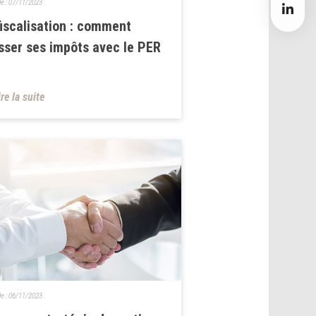
le :
07/11/2023
iscalisation : comment
sser ses impôts avec le PER
ire la suite
le :
06/11/2023