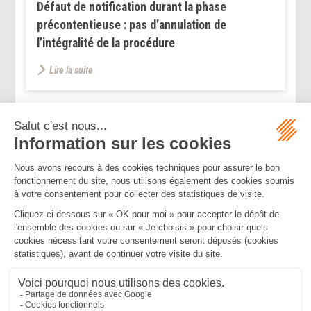
Défaut de notification durant la phase
précontentieuse : pas d’annulation de
l’intégralité de la procédure
Lire la suite
...
...
<<
<
185
186
187
188
189
190
191
>
>>
Mentions légales
Politique de confidentialité
Politique de cookies
Plan du site
MBA ET ASSOCIÉS
235 Rue Helene Boucher, 34170 CASTELNAU LE LEZ
Tél :
04 67 20 28 00