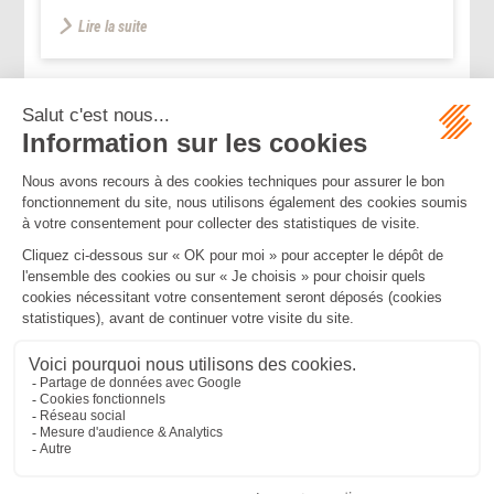
Lire la suite
...
...
<<
<
180
181
182
183
184
185
186
>
>>
Mentions légales
Politique de confidentialité
Politique de cookies
Plan du site
MBA ET ASSOCIÉS
235 Rue Helene Boucher, 34170 CASTELNAU LE LEZ
Tél :
04 67 20 28 00
Bureau secondaire à Cannes
50 rue d’Antibes, 06400 CANNES
Tél :
04 83 15 71 51