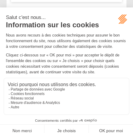
...
...
<<
<
54
55
56
57
58
59
60
>
>>
Mentions légales
Politique de confidentialité
Politique de cookies
Plan du site
MBA ET ASSOCIÉS
235 Rue Helene Boucher, 34170 CASTELNAU LE LEZ
Tél :
04 67 20 28 00
Bureau secondaire à Cannes
50 rue d’Antibes, 06400 CANNES
Tél :
04 83 15 71 51
SEPTEO DIGITAL & SERVICES © 2022