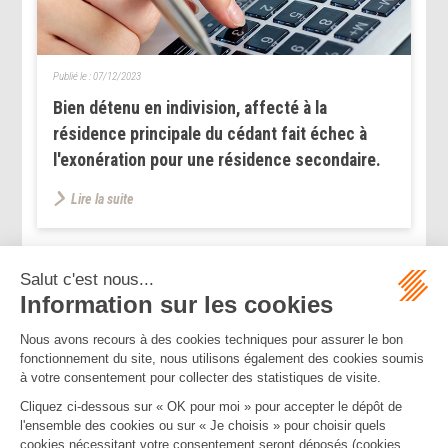
Publié le :
07/12/2023
Bien détenu en indivision, affecté à la
résidence principale du cédant fait échec à
l'exonération pour une résidence secondaire.
Lire la suite
...
...
<<
<
166
167
168
169
170
171
172
>
>>
Mentions légales
Politique de confidentialité
Politique de cookies