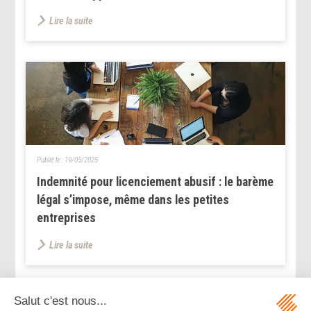
Lire la suite
Publié le :
19/05/2025
Indemnité pour licenciement abusif : le barème
légal s’impose, même dans les petites
entreprises
Lire la suite
...
...
<<
<
49
50
51
52
53
54
55