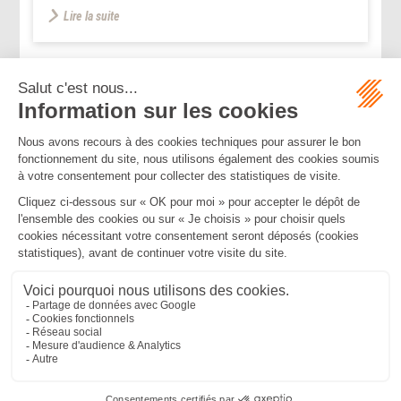
Lire la suite
...
...
<<
<
120
121
122
123
124
125
126
>
>>
Mentions légales
Politique de confidentialité
Politique de cookies
Plan du site
MBA ET ASSOCIÉS
235 Rue Helene Boucher, 34170 CASTELNAU LE LEZ
Tél :
04 67 20 28 00
Bureau secondaire à Cannes
50 rue d’Antibes, 06400 CANNES
Tél :
04 83 15 71 51