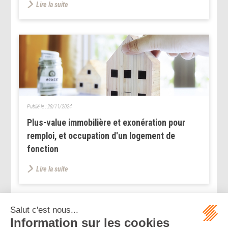
Lire la suite
Publié le :
28/11/2024
Plus-value immobilière et exonération pour
remploi, et occupation d'un logement de
fonction
Lire la suite
...
...
<<
<
90
91
92
93
94
95
96