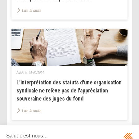
Lire la suite
Publié le :
02/09/2024
L'interprétation des statuts d'une organisation
syndicale ne relève pas de l'appréciation
souveraine des juges du fond
Lire la suite
...
...
<<
<
111
112
113
114
115
116
117